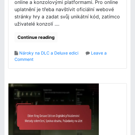
p
i
online a konzolovými platformami. Pro online
o
n
uplatnění je třeba navštívit oficiální webové
r
g
stránky hry a zadat svůj unikátní kód, zatímco
y
:
uživatelé konzolí ....
,
K
K
r
Continue reading
r
i
o
t
k
é
Nároky na DLC a Deluxe edici
Leave a
o
r
o
Comment
v
i
n
é
a
E
ř
z
l
e
p
d
š
ů
e
e
s
n
n
o
R
í
b
i
i
n
l
g
o
D
s
L