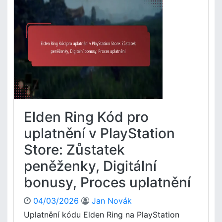
d
o
e
o
d
n
s
y
R
t
p
i
u
ř
n
p
í
g
n
s
X
o
t
b
s
u
o
t
p
x
,
u
K
Elden Ring Kód pro
N
ó
a
d
uplatnění v PlayStation
s
p
Store: Zůstatek
t
r
a
o
peněženky, Digitální
v
z
e
bonusy, Proces uplatnění
a
n
d
í
á
04/03/2026
Jan Novák
ú
n
Uplatnění kódu Elden Ring na PlayStation
č
í