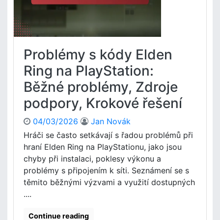
K
r
ó
o
d
k
p
e
r
m
Problémy s kódy Elden
o
n
u
Ring na PlayStation:
a
p
k
Běžné problémy, Zdroje
l
o
a
n
podpory, Krokové řešení
t
z
n
o
04/03/2026
Jan Novák
ě
l
Hráči se často setkávají s řadou problémů při
n
i
hraní Elden Ring na PlayStationu, jako jsou
í
,
v
chyby při instalaci, poklesy výkonu a
P
P
problémy s připojením k síti. Seznámení se s
r
l
o
těmito běžnými výzvami a využití dostupných
a
p
....
y
o
S
j
Continue reading
t