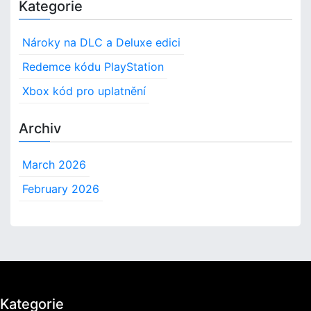
Kategorie
e
r
n
c
s
Nároky na DLC a Deluxe edici
h
t
f
Redemce kódu PlayStation
v
o
í
Xbox kód pro uplatnění
r
:
M
:
Archiv
e
t
o
March 2026
d
y
February 2026
o
d
e
m
č
e
n
Kategorie
í