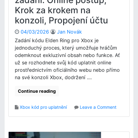
zadání: Online postup,
k
,
Krok za krokem na
X
D
b
o
konzoli, Propojení účtu
o
s
x
t
04/03/2026
Jan Novák
S
u
Zadání kódu Elden Ring pro Xbox je
t
p
jednoduchý proces, který umožňuje hráčům
o
n
r
o
odemknout exkluzivní obsah nebo funkce. Ať
e
s
už se rozhodnete svůj kód uplatnit online
:
t
prostřednictvím oficiálního webu nebo přímo
R
o
na své konzoli Xbox, dodržení ....
e
b
g
s
Continue reading
i
a
o
h
n
u
o
Xbox kód pro uplatnění
Leave a Comment
á
,
n
l
M
E
n
e
l
í
t
d