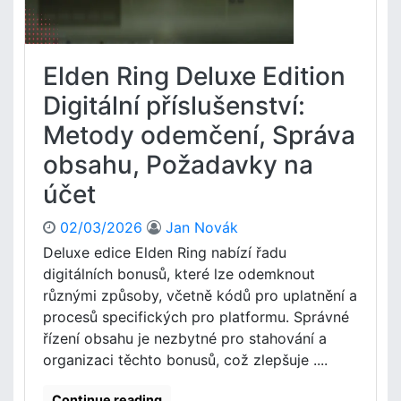
t
C
i
K
,
r
Elden Ring Deluxe Edition
M
o
e
k
Digitální příslušenství:
t
y
Metody odemčení, Správa
o
k
d
o
obsahu, Požadavky na
y
d
p
účet
m
ř
ě
í
n
02/03/2026
Jan Novák
s
ě
Deluxe edice Elden Ring nabízí řadu
t
:
digitálních bonusů, které lze odemknout
u
O
různými způsoby, včetně kódů pro uplatnění a
p
n
procesů specifických pro platformu. Správné
u
l
,
řízení obsahu je nezbytné pro stahování a
i
T
n
organizaci těchto bonusů, což zlepšuje ....
y
e
p
p
Continue reading