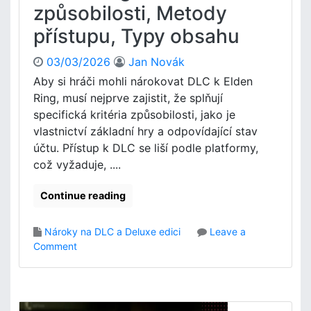
způsobilosti, Metody
n
n
ě
R
přístupu, Typy obsahu
ž
i
e
n
03/03/2026
Jan Novák
n
g
Aby si hráči mohli nárokovat DLC k Elden
k
n
y
Ring, musí nejprve zajistit, že splňují
a
,
P
specifická kritéria způsobilosti, jako je
D
l
vlastnictví základní hry a odpovídající stav
i
a
účtu. Přístup k DLC se liší podle platformy,
g
y
což vyžaduje, ....
i
S
t
t
Continue reading
á
a
l
t
n
i
Nároky na DLC a Deluxe edici
Leave a
í
o
o
Comment
b
n
n
o
:
P
n
B
r
u
ě
o