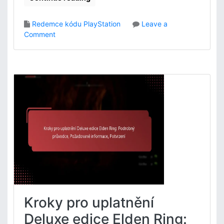
Redemce kódu PlayStation
Leave a
o
Comment
n
Ř
e
š
e
n
í
p
r
o
b
l
é
m
ů
Kroky pro uplatnění
s
k
Deluxe edice Elden Ring:
ó