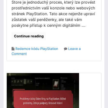
Store je jednoduchý proces, který lze provést
t
:
prostřednictvím vaší konzole nebo webových
u
O
stránek PlayStation. Tato akce nejenže upraví
,
n
Z
zůstatek vaší peněženky, ale také vám
l
a
i
poskytne přístup k cenným digitálním ....
d
n
á
e
Continue reading
n
p
í
o
Redemce kódu PlayStation
Leave a
k
s
o
Comment
ó
t
n
d
u
E
u
p
l
,
d
K
e
r
n
o
R
k
i
z
n
a
g
k