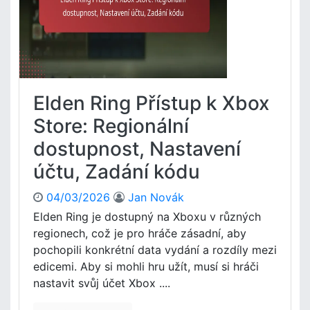
n
b
y
g
n
X
ý
b
p
o
r
x
ů
D
Elden Ring Přístup k Xbox
v
i
o
g
Store: Regionální
d
i
c
dostupnost, Nastavení
t
e
á
účtu, Zadání kódu
,
l
P
n
04/03/2026
Jan Novák
o
í
ž
Elden Ring je dostupný na Xboxu v různých
E
a
regionech, což je pro hráče zásadní, aby
x
d
t
pochopili konkrétní data vydání a rozdíly mezi
o
r
edicemi. Aby si mohli hru užít, musí si hráči
v
a
nastavit svůj účet Xbox ....
a
s
n
P