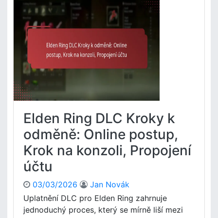
s
ž
c
y
n
e
,
é
s
P
p
u
r
r
p
o
o
l
c
b
a
e
l
t
s
é
n
u
m
ě
p
y
n
Elden Ring DLC Kroky k
l
,
í
a
Z
D
odměně: Online postup,
t
d
L
n
Krok na konzoli, Propojení
r
C
ě
o
E
účtu
n
j
l
í
e
d
03/03/2026
Jan Novák
p
e
Uplatnění DLC pro Elden Ring zahrnuje
o
n
d
jednoduchý proces, který se mírně liší mezi
R