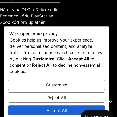
,
S
Nároky na DLC a Deluxe edici
p
Redemce kódu PlayStation
r
Xbox kód pro uplatnění
á
v
We respect your privacy
a
Cookies help us improve your experience,
o
deliver personalized content, and analyze
b
Právní informace
s
traffic. You can choose which cookies to allow
a
by clicking
Customize
. Click
Accept All
to
Obchodní podmínky
h
consent or
Reject All
to decline non-essential
O společnosti
u
cookies.
Předvolby cookies
,
Vaše soukromí
P
o
Customize
Obraťte se na nás
ž
a
Reject All
Proudly powered by WordPress
|
Theme: news-box by
d
a
wpthemespace.com
.
Accept All
v
Obchodní podmínky
O společnosti
Předvolby cookies
🌐 Language ▾