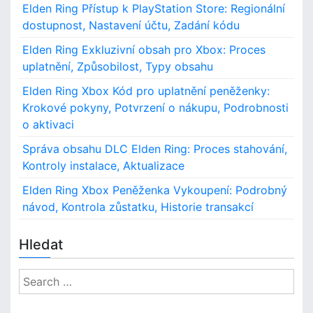
d
r
Elden Ring Přístup k PlayStation Store: Regionální
i
i
o
dostupnost, Nastavení účtu, Zadání kódu
t
p
n
i
Elden Ring Exkluzivní obsah pro Xbox: Proces
o
o
a
j
uplatnění, Způsobilost, Typy obsahu
n
e
D
t
Elden Ring Xbox Kód pro uplatnění peněženky:
n
i
Krokové pokyny, Potvrzení o nákupu, Podrobnosti
í
i
g
ú
o aktivaci
i
č
o
t
Správa obsahu DLC Elden Ring: Proces stahování,
t
á
Kontroly instalace, Aktualizace
u
n
l
Elden Ring Xbox Peněženka Vykoupení: Podrobný
n
návod, Kontrola zůstatku, Historie transakcí
í
p
ř
Hledat
í
s
S
l
e
u
š
a