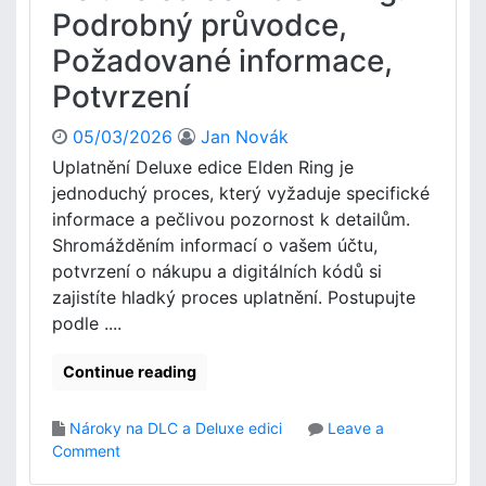
Podrobný průvodce,
d
e
Požadované informace,
m
Potvrzení
E
l
d
05/03/2026
Jan Novák
e
Uplatnění Deluxe edice Elden Ring je
n
jednoduchý proces, který vyžaduje specifické
R
informace a pečlivou pozornost k detailům.
i
Shromážděním informací o vašem účtu,
n
potvrzení o nákupu a digitálních kódů si
g
p
zajistíte hladký proces uplatnění. Postupujte
r
podle ....
o
P
Continue reading
l
a
Nároky na DLC a Deluxe edici
Leave a
y
o
Comment
S
n
t