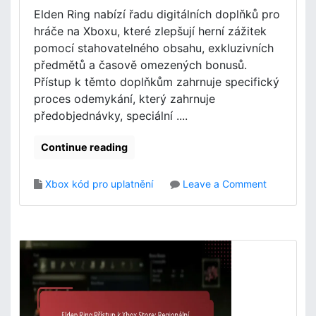
x
é
Elden Ring nabízí řadu digitálních doplňků pro
e
p
hráče na Xboxu, které zlepšují herní zážitek
e
r
d
pomocí stahovatelného obsahu, exkluzivních
o
i
b
předmětů a časově omezených bonusů.
c
l
Přístup k těmto doplňkům zahrnuje specifický
e
é
proces odemykání, který zahrnuje
E
m
předobjednávky, speciální ....
l
y
d
,
Continue reading
e
Z
n
d
R
r
o
Xbox kód pro uplatnění
Leave a Comment
i
o
n
n
j
E
g
e
l
:
p
d
P
o
e
o
d
n
d
p
R
r
o
i
o
r