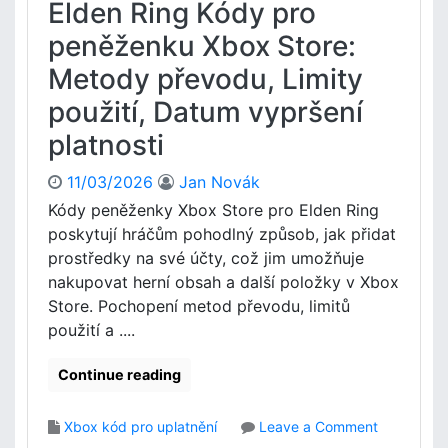
Elden Ring Kódy pro
t
o
r
n
peněženku Xbox Store:
o
u
l
Metody převodu, Limity
s
a
K
použití, Datum vypršení
z
ó
ů
platnosti
d
s
V
t
ý
11/03/2026
Jan Novák
a
m
Kódy peněženky Xbox Store pro Elden Ring
t
ě
poskytují hráčům pohodlný způsob, jak přidat
k
n
prostředky na své účty, což jim umožňuje
u
a
,
nakupovat herní obsah a další položky v Xbox
:
H
Store. Pochopení metod převodu, limitů
P
i
r
použití a ....
s
o
t
c
Continue reading
o
e
r
s
i
o
Xbox kód pro uplatnění
Leave a Comment
u
e
n