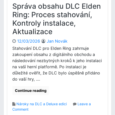
K
p
Správa obsahu DLC Elden
ó
ů
d
Ring: Proces stahování,
s
p
o
Kontroly instalace,
r
b
o
i
Aktualizace
u
l
p
o
12/03/2026
Jan Novák
l
s
Stahování DLC pro Elden Ring zahrnuje
a
t
zakoupení obsahu z digitálního obchodu a
t
,
n
následování nezbytných kroků k jeho instalaci
T
ě
na vaší herní platformě. Po instalaci je
y
n
p
důležité ověřit, že DLC bylo úspěšně přidáno
í
y
do vaší hry, ....
p
o
e
b
Continue reading
n
s
ě
a
ž
Nároky na DLC a Deluxe edici
Leave a
h
e
o
Comment
u
n
n