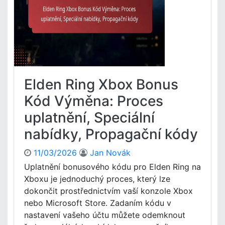
s
o
n
t
n
g
i
t
X
o
r
b
a
o
o
k
l
x
t
y
P
i
i
Elden Ring Xbox Bonus
e
v
n
n
a
Kód Výměna: Proces
s
ě
c
t
uplatnění, Speciální
ž
i
a
e
l
nabídky, Propagační kódy
n
a
k
c
11/03/2026
Jan Novák
a
e
Uplatnění bonusového kódu pro Elden Ring na
V
,
Xboxu je jednoduchý proces, který lze
y
A
k
dokončit prostřednictvím vaší konzole Xbox
k
o
nebo Microsoft Store. Zadaním kódu v
t
u
u
nastavení vašeho účtu můžete odemknout
p
a