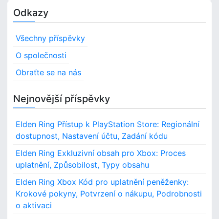
o
m
h
g
g
g
Odkazy
a
s
p
e
e
e
c
r
t
e
o
Všechny příspěvky
,
P
s
P
O společnosti
l
o
a
p
Obraťte se na nás
t
y
v
S
a
r
t
Nejnovější příspěvky
z
g
a
e
t
Elden Ring Přístup k PlayStation Store: Regionální
i
n
i
dostupnost, Nastavení účtu, Zadání kódu
í
o
n
n
Elden Ring Exkluzivní obsah pro Xbox: Proces
:
a
uplatnění, Způsobilost, Typy obsahu
P
r
t
Elden Ring Xbox Kód pro uplatnění peněženky:
o
Krokové pokyny, Potvrzení o nákupu, Podrobnosti
c
i
o aktivaci
e