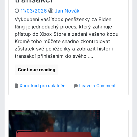
r
i
z
n
11/03/2026
Jan Novák
e
g
Vykoupení vaší Xbox peněženky za Elden
n
:
Ring je jednoduchý proces, který zahrnuje
í
P
přístup do Xbox Store a zadání vašeho kódu.
o
r
Kromě toho můžete snadno zkontrolovat
n
o
á
zůstatek své peněženky a zobrazit historii
c
k
e
transakcí přihlášením do svého ....
u
s
p
s
Continue reading
u
t
,
a
o
Xbox kód pro uplatnění
Leave a Comment
P
h
n
o
o
E
d
v
l
r
á
d
o
n
e
b
í
n
n
,
R
o
K
i