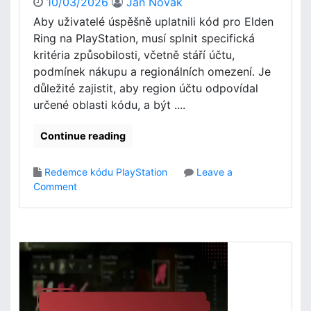
10/03/2026
Jan Novák
e
d
Aby uživatelé úspěšně uplatnili kód pro Elden
n
k
Ring na PlayStation, musí splnit specifická
k
y
u
kritéria způsobilosti, včetně stáří účtu,
,
X
podmínek nákupu a regionálních omezení. Je
P
b
r
důležité zajistit, aby region účtu odpovídal
o
o
určené oblasti kódu, a být ....
x
p
S
a
Continue reading
t
g
o
a
r
Redemce kódu PlayStation
Leave a
č
e
o
Comment
n
:
n
í
M
E
k
e
l
ó
t
d
d
o
e
y
d
n
y
R
p
i