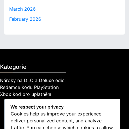
,
March 2026
T
y
February 2026
p
y
o
b
s
a
h
u
Kategorie
Nároky na DLC a Deluxe edici
Redemce kódu PlayStation
Xbox kód pro uplatnění
We respect your privacy
Cookies help us improve your experience,
deliver personalized content, and analyze
Právní informace
traffic. You can choose which cookies to allow