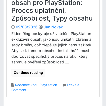
obsah pro PlayStation:
g
n
Proces uplatnění,
i
R
o
i
Způsobilost, Typy obsahu
n
n
á
g
09/03/2026
Jan Novák
l
n
Elden Ring poskytuje uživatelům PlayStation
n
a
í
exkluzivní obsah, jako jsou unikátní zbraně a
X
o
b
sady brnění, což zlepšuje jejich herní zážitek.
m
o
Aby se k tomuto obsahu dostali, hráči musí
e
x
dodržovat specifický proces nároku, který
z
u
zahrnuje ověření způsobilosti ....
e
:
n
P
Continue reading
í
o
,
d
P
r
Redemce kódu PlayStation
Leave a
l
o
o
Comment
a
b
n
t
n
E
n
ý
l