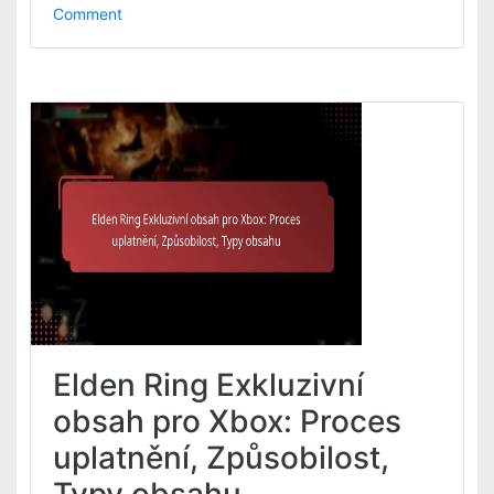
o
Comment
n
E
l
d
e
n
R
i
n
g
P
ř
í
s
t
Elden Ring Exkluzivní
u
p
obsah pro Xbox: Proces
k
uplatnění, Způsobilost,
P
l