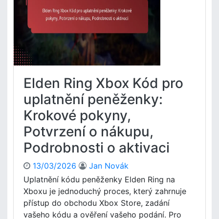
i
l
n
n
g
í
E
d
x
o
k
s
l
t
u
Elden Ring Xbox Kód pro
u
z
p
i
uplatnění peněženky:
n
v
Krokové pokyny,
o
n
s
í
Potvrzení o nákupu,
t
o
,
Podrobnosti o aktivaci
b
N
s
a
a
13/03/2026
Jan Novák
s
h
Uplatnění kódu peněženky Elden Ring na
t
p
Xboxu je jednoduchý proces, který zahrnuje
a
r
přístup do obchodu Xbox Store, zadání
v
o
vašeho kódu a ověření vašeho podání. Pro
e
X