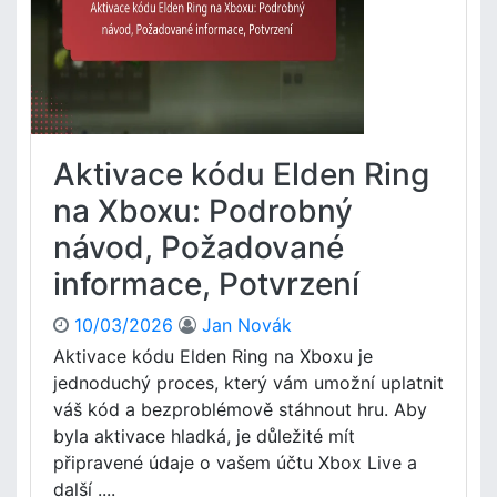
ř
n
e
g
v
K
o
ó
d
d
u
p
,
r
Aktivace kódu Elden Ring
L
o
i
P
na Xboxu: Podrobný
m
l
návod, Požadované
i
a
t
y
informace, Potvrzení
y
S
p
t
10/03/2026
Jan Novák
o
a
Aktivace kódu Elden Ring na Xboxu je
u
t
ž
jednoduchý proces, který vám umožní uplatnit
i
i
o
váš kód a bezproblémově stáhnout hru. Aby
t
n
byla aktivace hladká, je důležité mít
í
:
připravené údaje o vašem účtu Xbox Live a
,
K
další ....
D