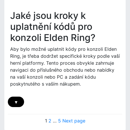
o
n
d
s
á
e
Jaké jsou kroky k
t
v
n
k
o
R
uplatnění kódů pro
ó
d
i
d
,
konzoli Elden Ring?
n
u
P
g
o
E
Aby bylo možné uplatnit kódy pro konzoli Elden
ž
x
Ring, je třeba dodržet specifické kroky podle vaší
a
k
herní platformy. Tento proces obvykle zahrnuje
d
l
navigaci do příslušného obchodu nebo nabídky
o
u
na vaší konzoli nebo PC a zadání kódu
v
z
a
poskytnutého s vaším nákupem.
i
n
v
é
n
i
▾
í
n
o
f
b
P
o
s
P
P
P
1
2
…
5
Next page
r
a
a
a
a