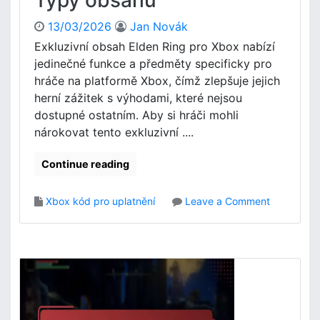
Typy obsahu
a
y
13/03/2026
Jan Novák
S
Exkluzivní obsah Elden Ring pro Xbox nabízí
t
jedinečné funkce a předměty specificky pro
a
t
hráče na platformě Xbox, čímž zlepšuje jejich
i
herní zážitek s výhodami, které nejsou
o
dostupné ostatním. Aby si hráči mohli
n
nárokovat tento exkluzivní ....
S
t
Continue reading
o
r
e
o
Xbox kód pro uplatnění
Leave a Comment
:
n
R
E
e
l
g
d
i
e
o
n
n
R
á