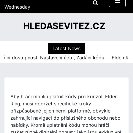
S
Wednesday
k
15/07/2026
i
15:44
HLEDASEVITEZ.CZ
p
t
o
c
Latest News
o
 dostupnost, Nastavení účtu, Zadání kódu |
Elden Ring Exkl
n
t
e
n
t
Aby hráči mohli uplatnit kódy pro konzoli Elden
Ring, musí dodržet specifické kroky
přizpůsobené jejich herní platformě, obvykle
zahrnující navigaci do příslušného obchodu nebo
nabídky. Kromě uplatnění kódu mohou hráči
získat různé digitální bonusy, jako jsou exkluzivní