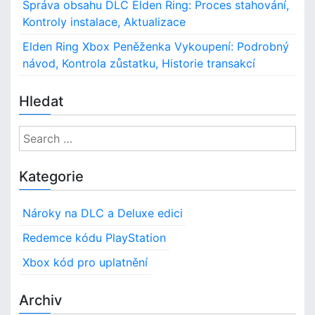
o
s
Správa obsahu DLC Elden Ring: Proces stahování,
u
Kontroly instalace, Aktualizace
n
p
l
Elden Ring Xbox Peněženka Vykoupení: Podrobný
a
návod, Kontrola zůstatku, Historie transakcí
t
n
Hledat
ě
n
S
í
,
e
Z
a
Kategorie
p
r
ů
c
s
Nároky na DLC a Deluxe edici
h
o
f
Redemce kódu PlayStation
b
o
i
Xbox kód pro uplatnění
l
r
o
:
s
Archiv
t