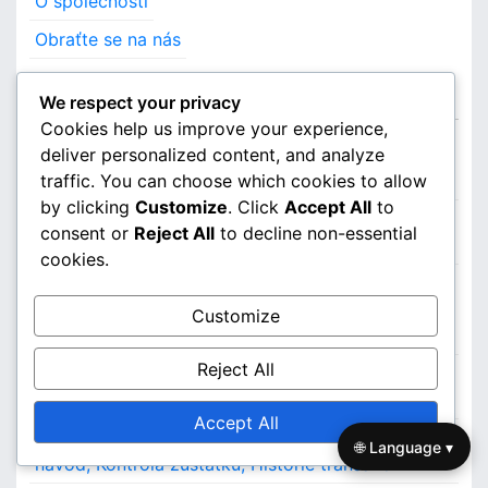
O společnosti
Obraťte se na nás
Nejnovější příspěvky
We respect your privacy
Cookies help us improve your experience,
deliver personalized content, and analyze
Elden Ring Přístup k PlayStation Store: Regionální
traffic. You can choose which cookies to allow
dostupnost, Nastavení účtu, Zadání kódu
by clicking
Customize
. Click
Accept All
to
Elden Ring Exkluzivní obsah pro Xbox: Proces
consent or
Reject All
to decline non-essential
uplatnění, Způsobilost, Typy obsahu
cookies.
Elden Ring Xbox Kód pro uplatnění peněženky:
Krokové pokyny, Potvrzení o nákupu, Podrobnosti
Customize
o aktivaci
Reject All
Správa obsahu DLC Elden Ring: Proces stahování,
Kontroly instalace, Aktualizace
Accept All
Elden Ring Xbox Peněženka Vykoupení: Podrobný
🌐 Language ▾
návod, Kontrola zůstatku, Historie transakcí