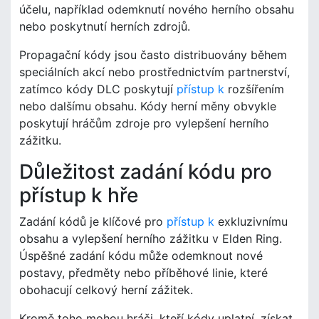
účelu, například odemknutí nového herního obsahu
nebo poskytnutí herních zdrojů.
Propagační kódy jsou často distribuovány během
speciálních akcí nebo prostřednictvím partnerství,
zatímco kódy DLC poskytují
přístup k
rozšířením
nebo dalšímu obsahu. Kódy herní měny obvykle
poskytují hráčům zdroje pro vylepšení herního
zážitku.
Důležitost zadání kódu pro
přístup k hře
Zadání kódů je klíčové pro
přístup k
exkluzivnímu
obsahu a vylepšení herního zážitku v Elden Ring.
Úspěšné zadání kódu může odemknout nové
postavy, předměty nebo příběhové linie, které
obohacují celkový herní zážitek.
Kromě toho mohou hráči, kteří kódy uplatní, získat