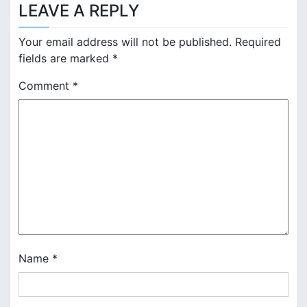
t
LEAVE A REPLY
n
Your email address will not be published.
Required
a
fields are marked
*
v
Comment
*
i
g
a
t
i
o
n
Name
*