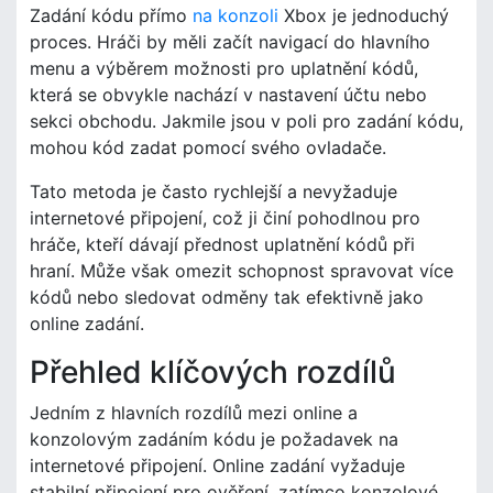
Zadání kódu přímo
na konzoli
Xbox je jednoduchý
proces. Hráči by měli začít navigací do hlavního
menu a výběrem možnosti pro uplatnění kódů,
která se obvykle nachází v nastavení účtu nebo
sekci obchodu. Jakmile jsou v poli pro zadání kódu,
mohou kód zadat pomocí svého ovladače.
Tato metoda je často rychlejší a nevyžaduje
internetové připojení, což ji činí pohodlnou pro
hráče, kteří dávají přednost uplatnění kódů při
hraní. Může však omezit schopnost spravovat více
kódů nebo sledovat odměny tak efektivně jako
online zadání.
Přehled klíčových rozdílů
Jedním z hlavních rozdílů mezi online a
konzolovým zadáním kódu je požadavek na
internetové připojení. Online zadání vyžaduje
stabilní připojení pro ověření, zatímco konzolové