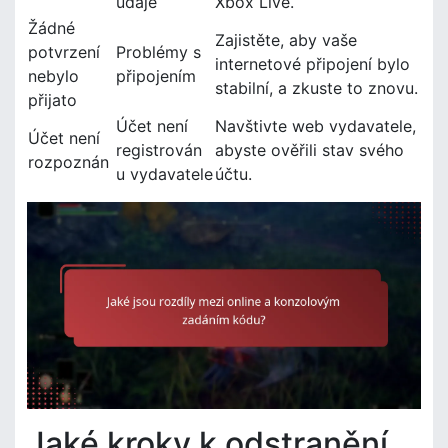
údaje
Xbox Live.
Žádné
Zajistěte, aby vaše
potvrzení
Problémy s
internetové připojení bylo
nebylo
připojením
stabilní, a zkuste to znovu.
přijato
Účet není
Navštivte web vydavatele,
Účet není
registrován
abyste ověřili stav svého
rozpoznán
u vydavatele
účtu.
Jaké kroky k odstranění