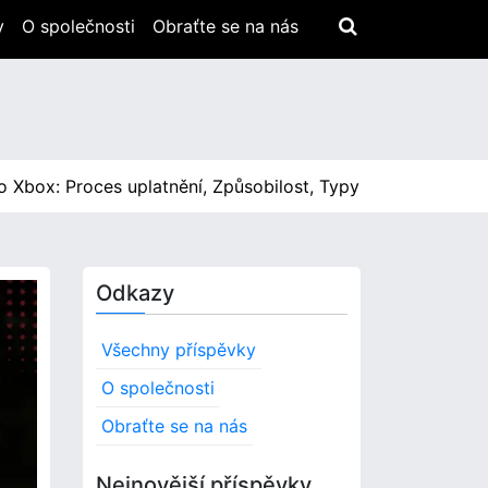
y
O společnosti
Obraťte se na nás
x: Proces uplatnění, Způsobilost, Typy obsahu |
Elden Rin
Odkazy
Všechny příspěvky
O společnosti
Obraťte se na nás
Nejnovější příspěvky