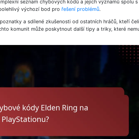
omplexní seznam chybových kódů a jejich významů spolu s
polehlivý výchozí bod pro
řešení problémů
.
poznatky a sdílené zkušenosti od ostatních hráčů, kteří čel
to komunit může poskytnout další tipy a triky, které nem