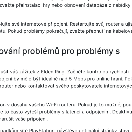
zvažte přeinstalaci hry nebo obnovení databáze z nabídky
ujte své internetové připojení. Restartujte svůj router a uji
rnetu. Pokud problémy pokračují, zvažte přepnutí na kabelov
ování problémů pro problémy s
šit váš zážitek z Elden Ring. Začněte kontrolou rychlosti
řipojení by mělo být ideálně nad 5 Mbps pro online hraní. P
t router nebo kontaktovat svého poskytovatele internetový
tion v dosahu vašeho Wi-Fi routeru. Pokud je to možné, použ
že to často vyřeší problémy s latencí a odpojením. Deaktivu
arušit vaše připojení.
adkům sítě PlayStation, návštěvou oficiální stránky stavu