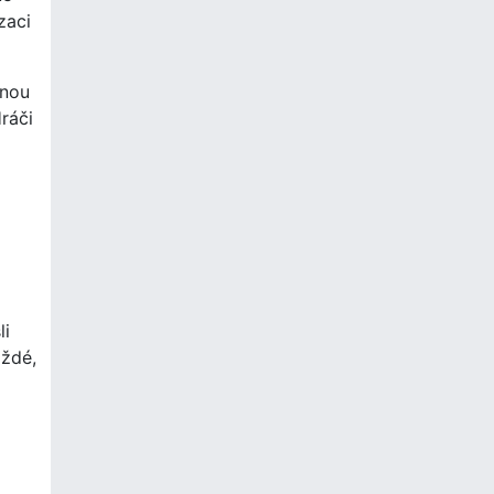
zaci
tnou
ráči
li
aždé,