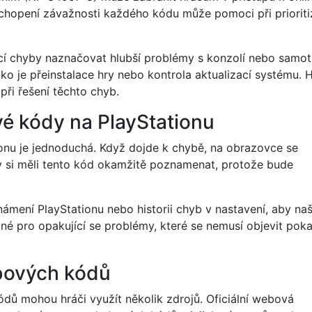
chopení závažnosti každého kódu může pomoci při prioriti
cí chyby naznačovat hlubší problémy s konzolí nebo samo
ko je přeinstalace hry nebo kontrola aktualizací systému. H
ři řešení těchto chyb.
vé kódy na PlayStationu
onu je jednoduchá. Když dojde k chybě, na obrazovce se
y si měli tento kód okamžitě poznamenat, protože bude
mení PlayStationu nebo historii chyb v nastavení, aby naš
né pro opakující se problémy, které se nemusí objevit pok
ybových kódů
ódů mohou hráči využít několik zdrojů. Oficiální webová