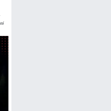
í
usí