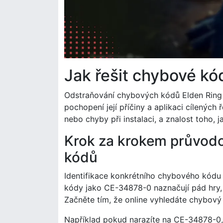
Jak řešit chybové kó
Odstraňování chybových kódů Elden Ring n
pochopení její příčiny a aplikaci cílených 
nebo chyby při instalaci, a znalost toho, ja
Krok za krokem průvodc
kódů
Identifikace konkrétního chybového kódu 
kódy jako CE-34878-0 naznačují pád hry,
Začněte tím, že online vyhledáte chybový k
Například pokud narazíte na CE-34878-0, zk