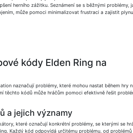
epšení herního zážitku. Seznámení se s běžnými problémy, 
ojením, může pomoci minimalizovat frustraci a zajistit plynu
bové kódy Elden Ring na
ation naznačují problémy, které mohou nastat během hry 
ení těchto kódů může hráčům pomoci efektivně řešit probl
ů a jejich významy
átory, které označují konkrétní problémy, se kterými se hr
 Ring. Každý kód odpovídá určitému problému, od problémů