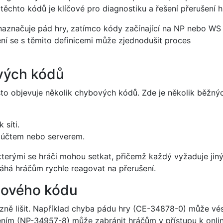
ěchto kódů je klíčové pro diagnostiku a řešení přerušení h
aznačuje pád hry, zatímco kódy začínající na NP nebo WS
ní se s těmito definicemi může zjednodušit proces
vých kódů
sto objevuje několik chybových kódů. Zde je několik běžný
 síti.
s účtem nebo serverem.
e kterými se hráči mohou setkat, přičemž každý vyžaduje jin
máhá hráčům rychle reagovat na přerušení.
bového kódu
ě lišit. Například chyba pádu hry (CE-34878-0) může vés
ením (NP-34957-8) může zabránit hráčům v přístupu k onli