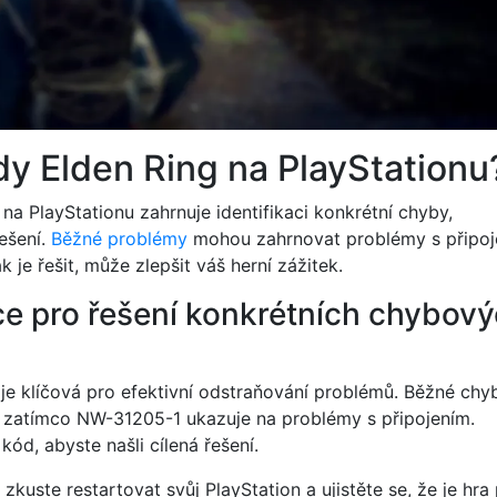
dy Elden Ring na PlayStationu
a PlayStationu zahrnuje identifikaci konkrétní chyby,
řešení.
Běžné problémy
mohou zahrnovat problémy s připo
k je řešit, může zlepšit váš herní zážitek.
e pro řešení konkrétních chybov
je klíčová pro efektivní odstraňování problémů. Běžné ch
 zatímco NW-31205-1 ukazuje na problémy s připojením.
ód, abyste našli cílená řešení.
uste restartovat svůj PlayStation a ujistěte se, že je hra 