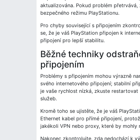
aktualizována. Pokud problém přetrvává, 
bezpečného režimu PlayStationu.
Pro chyby související s připojením zkontrol
se, že je váš PlayStation připojen k inte
připojení pro lepší stabilitu.
Běžné techniky odstraň
připojením
Problémy s připojením mohou výrazně naru
svého internetového připojení; stabilní p
je vaše rychlost nízká, zkuste restartova
služeb.
Kromě toho se ujistěte, že je váš PlaySta
Ethernet kabel pro přímé připojení, proto
jakékoli VPN nebo proxy, které by mohly n
Nakonec zkontrolujte, zda nedochází k výp