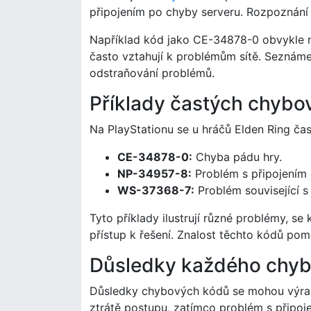
připojením po chyby serveru. Rozpoznání t
Například kód jako CE-34878-0 obvykle n
často vztahují k problémům sítě. Seznáme
odstraňování problémů.
Příklady častých chybo
Na PlayStationu se u hráčů Elden Ring ča
CE-34878-0:
Chyba pádu hry.
NP-34957-8:
Problém s připojením k
WS-37368-7:
Problém související 
Tyto příklady ilustrují různé problémy, s
přístup k řešení. Znalost těchto kódů po
Důsledky každého chy
Důsledky chybových kódů se mohou výrazn
ztrátě postupu, zatímco problém s připoj