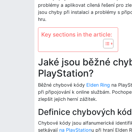
problémy a aplikovat cílená řešení pro zl
jsou chyby při instalaci a problémy s přip
hru.
Key sections in the article:
Jaké jsou běžné chy
PlayStation?
Běžné chybové kódy
Elden Ring
na PlaySt
při připojování k online službám. Pochop
zlepšit jejich herní zážitek.
Definice chybových kód
Chybové kódy jsou alfanumerické identifik
setkávají
na PlayStation
u při hraní Elden