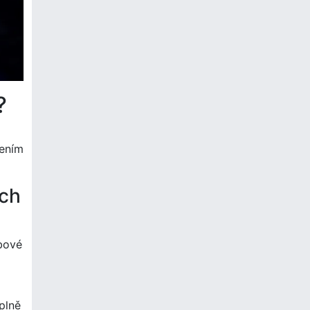
?
jením
ých
ybové
plně