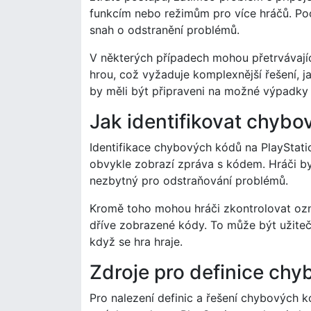
funkcím nebo režimům pro více hráčů. Po
snah o odstranění problémů.
V některých případech mohou přetrvávají
hrou, což vyžaduje komplexnější řešení, ja
by měli být připraveni na možné výpadky p
Jak identifikovat chybo
Identifikace chybových kódů na PlayStati
obvykle zobrazí zpráva s kódem. Hráči b
nezbytný pro odstraňování problémů.
Kromě toho mohou hráči zkontrolovat ozná
dříve zobrazené kódy. To může být užiteč
když se hra hraje.
Zdroje pro definice ch
Pro nalezení definic a řešení chybových k