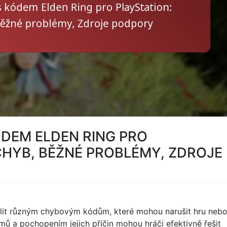
ÓDEM ELDEN RING PRO
CHYB, BĚŽNÉ PROBLÉMY, ZDROJE
elit různým chybovým kódům, které mohou narušit hru neb
lémů a pochopením jejich příčin mohou hráči efektivně řešit