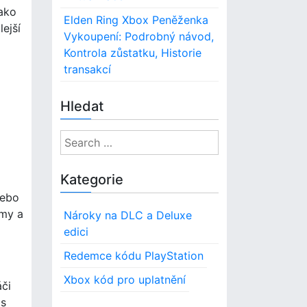
jako
Elden Ring Xbox Peněženka
lejší
Vykoupení: Podrobný návod,
Kontrola zůstatku, Historie
transakcí
Hledat
S
e
a
Kategorie
r
nebo
c
émy a
Nároky na DLC a Deluxe
h
edici
f
o
Redemce kódu PlayStation
r
Xbox kód pro uplatnění
áči
:
 s