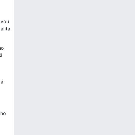
avou
alita
ho
í
rá
eho