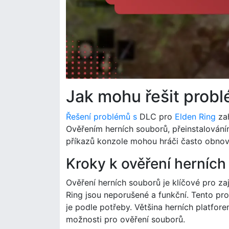
Jak mohu řešit probl
Řešení problémů s
DLC pro
Elden Ring
zah
Ověřením herních souborů, přeinstalování
příkazů konzole mohou hráči často obnovi
Kroky k ověření herníc
Ověření herních souborů je klíčové pro z
Ring jsou neporušené a funkční. Tento pr
je podle potřeby. Většina herních platfor
možnosti pro ověření souborů.