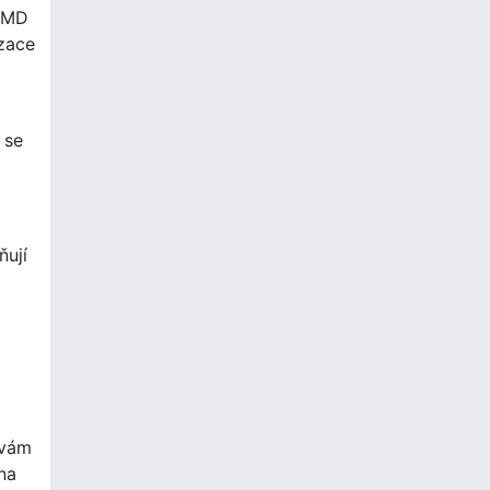
 AMD
izace
 se
ňují
 vám
na