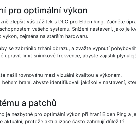
í pro optimální výkon
zně zlepšit váš zážitek s DLC pro Elden Ring. Začněte úpr
schopnostem vašeho systému. Snížení nastavení, jako je kv
pšit výkon, zejména na starším hardwaru.
 aby se zabránilo trhání obrazu, a zvažte vypnutí pohybové
 upravit limit snímkové frekvence, abyste zajistili plynulejš
te našli rovnováhu mezi vizuální kvalitou a výkonem.
během hraní, abyste identifikovali jakákoliv nastavení, kte
stému a patchů
 je nezbytné pro optimální výkon při hraní Elden Ring a j
e aktuální, protože aktualizace často zahrnují důležité