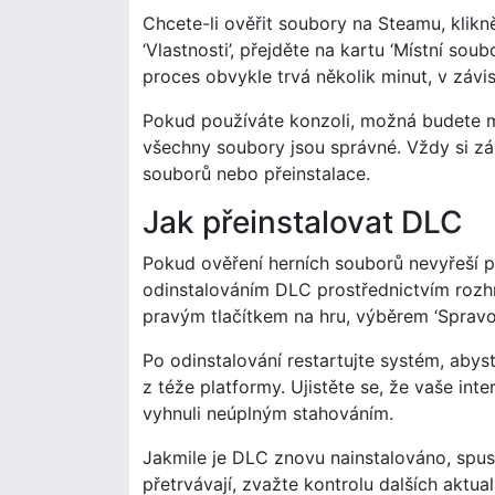
Chcete-li ověřit soubory na Steamu, klikn
‘Vlastnosti’, přejděte na kartu ‘Místní soub
proces obvykle trvá několik minut, v závi
Pokud používáte konzoli, možná budete mus
všechny soubory jsou správné. Vždy si zá
souborů nebo přeinstalace.
Jak přeinstalovat DLC
Pokud ověření herních souborů nevyřeší 
odinstalováním DLC prostřednictvím rozhr
pravým tlačítkem na hru, výběrem ‘Spravov
Po odinstalování restartujte systém, abys
z téže platformy. Ujistěte se, že vaše int
vyhnuli neúplným stahováním.
Jakmile je DLC znovu nainstalováno, spus
přetrvávají, zvažte kontrolu dalších aktu