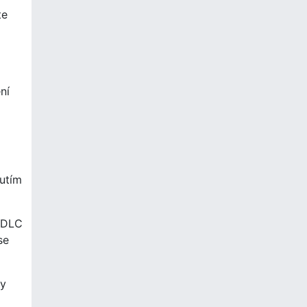
te
ní
nutím
e DLC
se
my