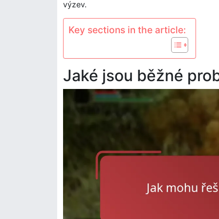
výzev.
Key sections in the article:
Jaké jsou běžné pro