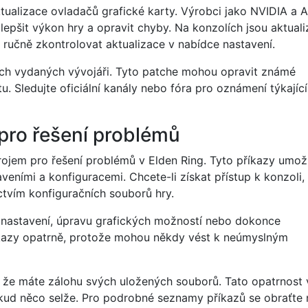
ktualizace ovladačů grafické karty. Výrobci jako NVIDIA a
lepšit výkon hry a opravit chyby. Na konzolích jsou aktual
ručně zkontrolovat aktualizace v nabídce nastavení.
ch vydaných vývojáři. Tyto patche mohou opravit známé
u. Sledujte oficiální kanály nebo fóra pro oznámení týkající
 pro řešení problémů
jem pro řešení problémů v Elden Ring. Tyto příkazy umož
eními a konfiguracemi. Chcete-li získat přístup k konzoli,
ctvím konfiguračních souborů hry.
h nastavení, úpravu grafických možností nebo dokonce
íkazy opatrně, protože mohou někdy vést k neúmyslným
e, že máte zálohu svých uložených souborů. Tato opatrnost
okud něco selže. Pro podrobné seznamy příkazů se obraťte 