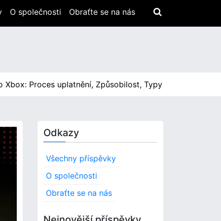
y
O společnosti
Obraťte se na nás
 Proces uplatnění, Způsobilost, Typy obsahu |
Elden Ring 
Odkazy
Všechny příspěvky
O společnosti
Obraťte se na nás
Nejnovější příspěvky