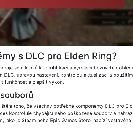
émy s DLC pro Elden Ring?
rnuje sérii kroků k identifikaci a vyřešení běžných problém
m DLC, úpravou nastavení, kontrolou aktualizací a použitím
t funkčnost a zlepšit výkon.
h souborů
ajištění toho, že všechny potřebné komponenty DLC pro El
oces kontroluje chybějící nebo poškozené soubory a nahraz
em, jako je Steam nebo Epic Games Store, nabízí vestavěné