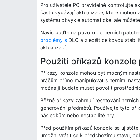
Pro uživatele PC pravidelně kontrolujte a
často vydávají aktualizace, které mohou z
systému obvykle automatické, ale můžete 
Navíc buďte na pozoru po herních patche
problémy s
DLC a zlepšit celkovou stabilit
aktualizací.
Použití příkazů konzole
Příkazy konzole mohou být mocným nástro
hráčům přímo manipulovat s herními nastav
možná ji budete muset povolit prostředni
Běžné příkazy zahrnují resetování herníc
generování předmětů. Používejte tyto př
následkům nebo nestabilitě hry.
Před použitím příkazů konzole se ujistět
umožní vrátit se k předchozímu stavu, p