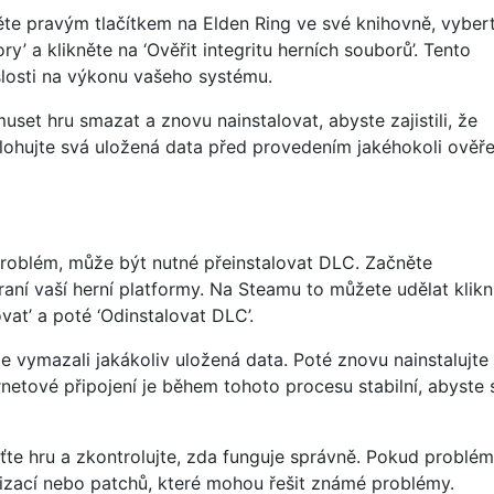
ěte pravým tlačítkem na Elden Ring ve své knihovně, vyber
ory’ a klikněte na ‘Ověřit integritu herních souborů’. Tento
slosti na výkonu vašeho systému.
et hru smazat a znovu nainstalovat, abyste zajistili, že
lohujte svá uložená data před provedením jakéhokoli ověře
problém, může být nutné přeinstalovat DLC. Začněte
aní vaší herní platformy. Na Steamu to můžete udělat klik
at’ a poté ‘Odinstalovat DLC’.
te vymazali jakákoliv uložená data. Poté znovu nainstalujt
ernetové připojení je během tohoto procesu stabilní, abyste 
ťte hru a zkontrolujte, zda funguje správně. Pokud problé
alizací nebo patchů, které mohou řešit známé problémy.