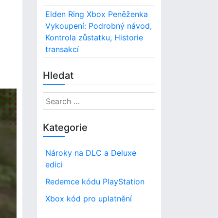
Elden Ring Xbox Peněženka
Vykoupení: Podrobný návod,
Kontrola zůstatku, Historie
transakcí
Hledat
S
e
a
Kategorie
r
c
Nároky na DLC a Deluxe
h
edici
f
o
Redemce kódu PlayStation
r
Xbox kód pro uplatnění
: