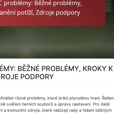
ÉMY: BĚŽNÉ PROBLÉMY, KROKY K
ZDROJE PODPORY
nášet různé problémy, které brání plynulému hraní. Řešen
tně ověření herních souborů a úpravy nastavení. Pro další
í a komunitní zdroje, které nabízejí rady a řešení běžných