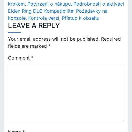
o
krokem, Potvrzení o nákupu, Podrobnosti o aktivaci
Elden Ring DLC Kompatibilita: Požadavky na
s
konzole, Kontrola verzí, Přístup k obsahu
LEAVE A REPLY
t
n
Your email address will not be published.
Required
fields are marked
*
a
Comment
*
v
i
g
a
t
i
o
Name
*