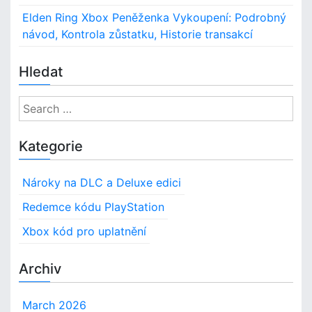
Elden Ring Xbox Peněženka Vykoupení: Podrobný
návod, Kontrola zůstatku, Historie transakcí
Hledat
S
e
a
Kategorie
r
c
Nároky na DLC a Deluxe edici
h
f
Redemce kódu PlayStation
o
Xbox kód pro uplatnění
r
:
Archiv
March 2026